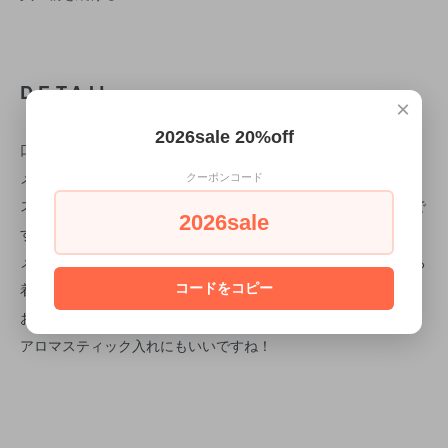
DETAIL
×
2026sale 20%off
口径2.5㎝×10㎝ 高さ18.5㎝
メタル：チタニウムカラー
クーポンコード
スリムなデザインで草花が活けやすく、人気のフラワーベースで
2026sale
す。。
メタリックグレーカラーはどんなお部屋にも馴染みやすく、落ち
着いた雰囲気にしてくれます。
コードをコピー
お部屋のアクセントとして、ギフトとしても喜ばれております。
アロマスティック入れにもいいですね！