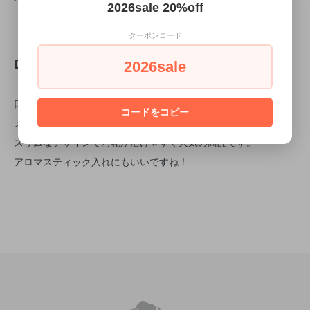
2026sale 20%off
クーポンコード
DETAIL
2026sale
口径2.5㎝×10㎝ 高さ18.5㎝
コードをコピー
メタルカラー：ホワイト
スリムなデザインでお花が活けやすく人気の商品です。
アロマスティック入れにもいいですね！