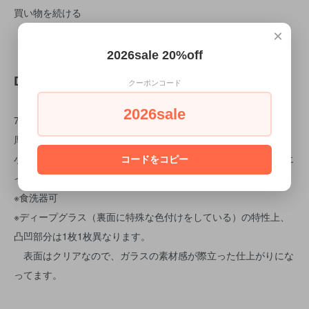
買い物を続ける
×
2026sale 20%off
DETAIL
クーポンコード
2026sale
7㎝×7㎝ 高さ1㎝
厚みのある高級感溢れるガラスプレート。
小菓子やスイーツを美しく盛り付けるだけでなく、ペーパーウエ
コードをコピー
イトとしても活躍します！
※食洗器可
※ディープグラス（裏面に特殊な色付けをしている）の特性上、
凸凹部分は1枚1枚異なります。
表面はクリアなので、ガラスの素材感が際立った仕上がりにな
ってます。