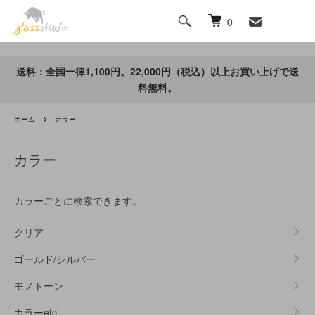
0
送料：全国一律1,100円。22,000円（税込）以上お買い上げで送
料無料。
ホーム
カラー
カラー
カラーごとに検索できます。
グループ一覧
クリア
ゴールド/シルバー
モノトーン
カラーetc.